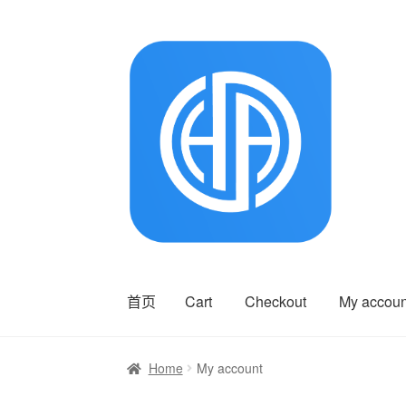
Skip
Skip
to
to
navigation
content
首页
Cart
Checkout
My accoun
首页
Cart
Checkout
My account
Shop
VIP
Home
My account