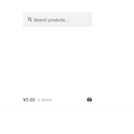
Search
Search
for:
¥
0.00
0 items